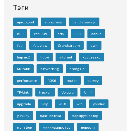
Тэги
ajaxcgood
aliexpress
band steering
BGP
ccr1009
cctv
CPU
dahua
faq
full view
Grandstream
gwn
hap ac2
hdcvi
internet
keepassxc
Mikrotik
networking
orange pi
perfomance
ROS6
router
survey
TP-Link
tracker
Ubiquiti
Unifi
upgrade
voip
wi-fi
wifi
yandex
yubikey
диагностика
маршрутизатор
мегафон
миникомпьютер
новости