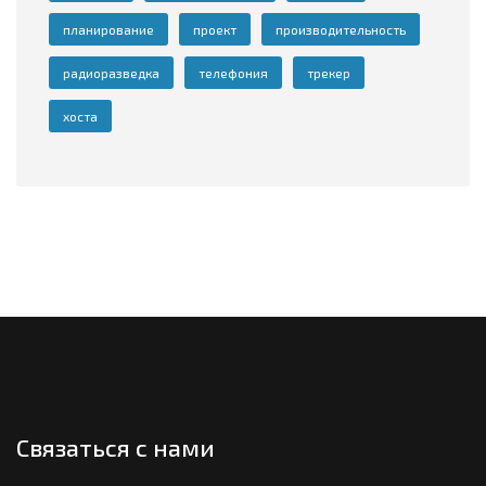
планирование
проект
производительность
радиоразведка
телефония
трекер
хоста
Связаться с нами