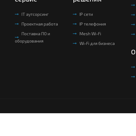
IT аутсорсинг
IP сети
Проектная работа
IP телефония
Поставка ПО и
Mesh Wi-Fi
оборудования
Wi-Fi для бизнеса
О
©2015-2026 ООО "Цифровые Системы" | № 4