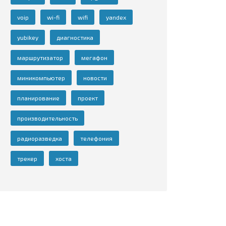
voip
wi-fi
wifi
yandex
yubikey
диагностика
маршрутизатор
мегафон
миникомпьютер
новости
планирование
проект
производительность
радиоразведка
телефония
трекер
хоста