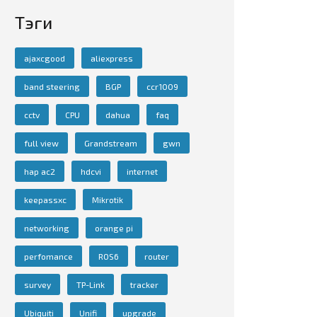
Тэги
ajaxcgood
aliexpress
band steering
BGP
ccr1009
cctv
CPU
dahua
faq
full view
Grandstream
gwn
hap ac2
hdcvi
internet
keepassxc
Mikrotik
networking
orange pi
perfomance
ROS6
router
survey
TP-Link
tracker
Ubiquiti
Unifi
upgrade