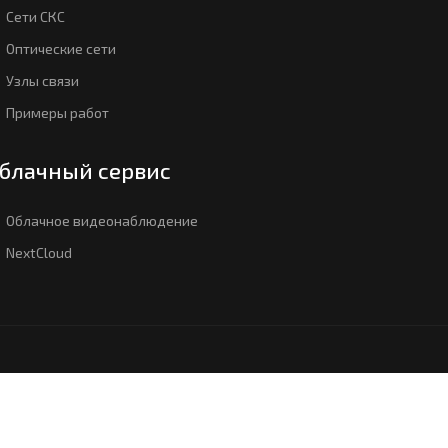
Сети СКС
Оптические сети
Узлы связи
Примеры работ
блачный сервис
Облачное видеонаблюдение
NextCloud
Политика конфиденциальности
9041 в реестре аккредитованных ИТ организаций